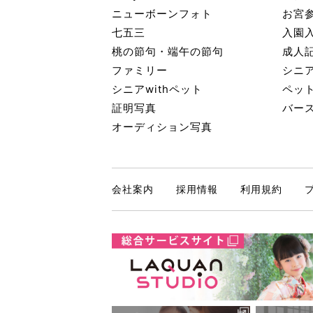
ニューボーンフォト
お宮
七五三
入園
桃の節句・端午の節句
成人
ファミリー
シニ
シニアwithペット
ペッ
証明写真
バー
オーディション写真
会社案内
採用情報
利用規約