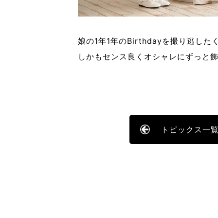
娘の1年1年の
Birthday
を撮り逃した
しかもセンス良くオシャレにずっと飾っ
トピックス一