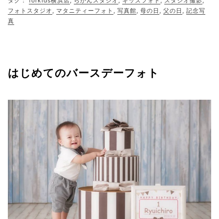
タグ：
forkids横浜店
,
らかんスタジオ
,
キッズフォト
,
スタジオ撮影
,
フォトスタジオ
,
マタニティーフォト
,
写真館
,
母の日
,
父の日
,
記念写
真
はじめてのバースデーフォト