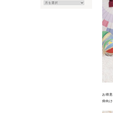
ア
ー
カ
イ
ブ
お得意
仰向け