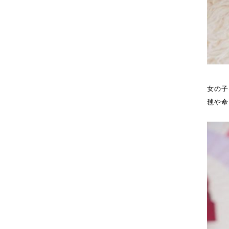
女の子
毬や傘