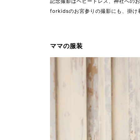
記念撮影はベビードレス、神社へのお
forkidsの
お宮参り
の撮影にも、掛け
ママの服装