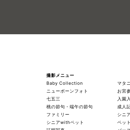
撮影メニュー
Baby Collection
マタ
ニューボーンフォト
お宮
七五三
入園
桃の節句・端午の節句
成人
ファミリー
シニ
シニアwithペット
ペッ