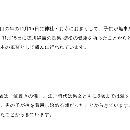
節目の年の11月15日に神社・お寺にお参りして、子供が無
11月15日に徳川綱吉の長男 徳松の健康を祈ったことから
日本の風習として盛んに行われています。
歳は「髪置きの儀」。江戸時代は男女ともに3歳までは髪
」。男の子が袴を着用し始める歳だったことからきています
ったことからきています。