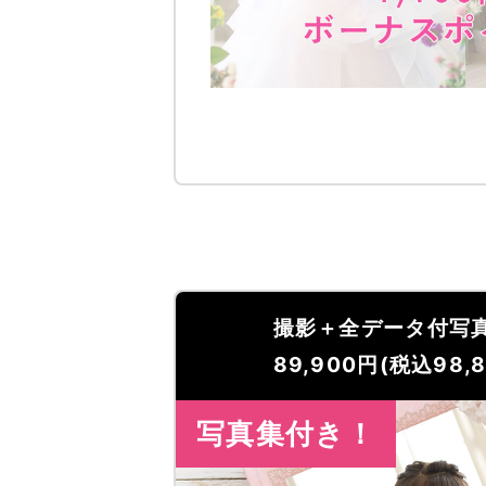
撮影＋全データ付写真
89,900
円(税込98,8
写真集付き！