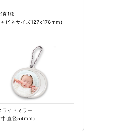
写真1枚
ャビネサイズ127x178mm）
スライドミラー
寸:直径54mm）