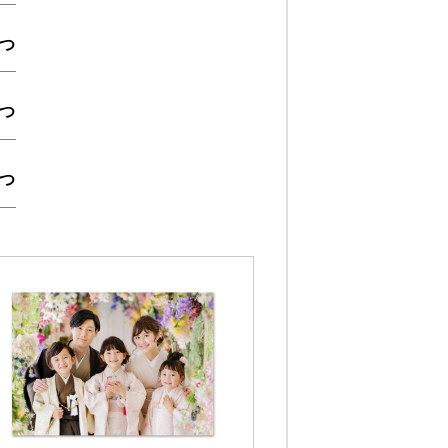
つ
つ
つ