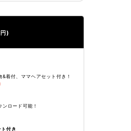
0円)
物&着付、ママヘアセット付き！
)
ウンロード可能！
ント付き