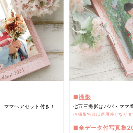
■
撮影
、ママヘアセット付き！
七五三撮影はパパ・ママ
(※撮影特典は適用外となりま
ト
■
全データ付写真集2