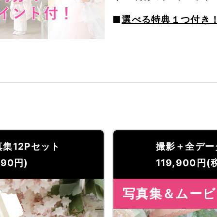
■
選べる特典１つ付き
集12Pセット
撮影＋全デー
90円)
119,900
円(税
写真集＆ムービ