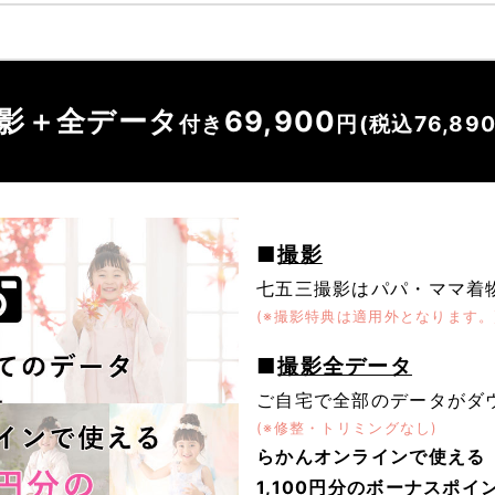
影＋全データ
69,900
付き
円(税込76,89
■
撮影
七五三撮影はパパ・ママ着
(※撮影特典は適用外となります。
■
撮影全データ
ご自宅で全部のデータがダ
(※修整・トリミングなし)
らかんオンラインで使える
1,100円分のボーナスポイ