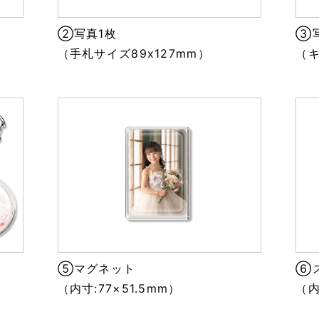
②写真1枚
③
）
（手札サイズ89x127mm）
（キ
⑤マグネット
⑥
）
（内寸:77×51.5mm）
（内